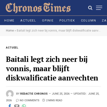
HOME
ACTUEEL
OPINIE
POLITIEK
COLUMN
ZA
Home
»
Baitali legt zich neer bij vonnis, maar blijft diskwalificatie aanvechten
ACTUEEL
Baitali legt zich neer bij
vonnis, maar blijft
diskwalificatie aanvechten
BY
REDACTIE CHRONOS
JUNE 25, 2026
UPDATED:
JUNE 25,
2026
NO COMMENTS
2 MINS READ