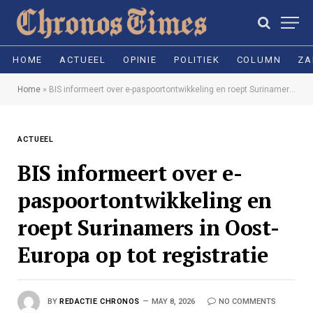
HOME
ACTUEEL
OPINIE
POLITIEK
COLUMN
ZA
Home
»
BIS informeert over e-paspoortontwikkeling en roept Surinamers in Oost-Europa op tot registratie
ACTUEEL
BIS informeert over e-
paspoortontwikkeling en
roept Surinamers in Oost-
Europa op tot registratie
BY
REDACTIE CHRONOS
MAY 8, 2026
NO COMMENTS