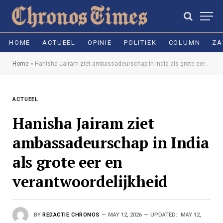
HOME
ACTUEEL
OPINIE
POLITIEK
COLUMN
ZA
Home
»
Hanisha Jairam ziet ambassadeurschap in India als grote eer en verantwoordelijkheid
ACTUEEL
Hanisha Jairam ziet
ambassadeurschap in India
als grote eer en
verantwoordelijkheid
BY
REDACTIE CHRONOS
MAY 12, 2026
UPDATED:
MAY 12,