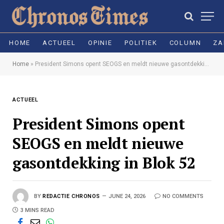
HOME
ACTUEEL
OPINIE
POLITIEK
COLUMN
ZA
Home
»
President Simons opent SEOGS en meldt nieuwe gasontdekking in Blok 52
ACTUEEL
President Simons opent
SEOGS en meldt nieuwe
gasontdekking in Blok 52
BY
REDACTIE CHRONOS
JUNE 24, 2026
NO COMMENTS
3 MINS READ