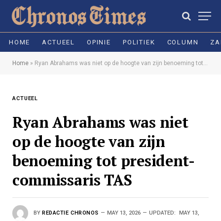
HOME
ACTUEEL
OPINIE
POLITIEK
COLUMN
ZA
Home
»
Ryan Abrahams was niet op de hoogte van zijn benoeming tot president-commissaris TAS
ACTUEEL
Ryan Abrahams was niet
op de hoogte van zijn
benoeming tot president-
commissaris TAS
BY
REDACTIE CHRONOS
MAY 13, 2026
UPDATED:
MAY 13,