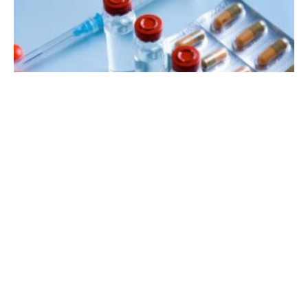
ACTUEEL
VES-analyse wijst op noodzaak tot
herziening geneesmiddelenbeleid
REDACTIE CHRONOS
JUNE 26, 2026