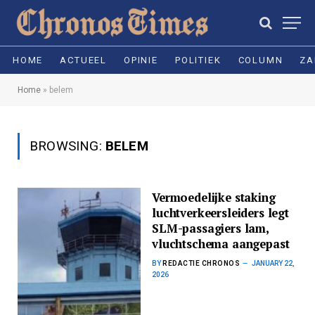
HOME
ACTUEEL
OPINIE
POLITIEK
COLUMN
ZA
Home
»
belem
BROWSING:
BELEM
Vermoedelijke staking
luchtverkeersleiders legt
SLM-passagiers lam,
vluchtschema aangepast
BY
REDACTIE CHRONOS
JANUARY 22,
2026