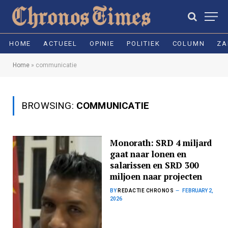
HOME
ACTUEEL
OPINIE
POLITIEK
COLUMN
ZA
Home
»
communicatie
BROWSING:
COMMUNICATIE
Monorath: SRD 4 miljard
gaat naar lonen en
salarissen en SRD 300
miljoen naar projecten
BY
REDACTIE CHRONOS
FEBRUARY 2,
2026