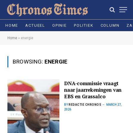
HOME
ACTUEEL
OPINIE
POLITIEK
COLUMN
ZA
Home
»
energie
BROWSING:
ENERGIE
DNA-commissie vraagt
naar jaarrekeningen van
EBS en Grassalco
BY
REDACTIE CHRONOS
MARCH 27,
2026