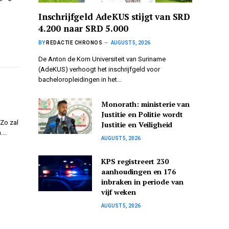
Inschrijfgeld AdeKUS stijgt van SRD
4.200 naar SRD 5.000
BY
REDACTIE CHRONOS
AUGUST 5, 2026
De Anton de Kom Universiteit van Suriname
(AdeKUS) verhoogt het inschrijfgeld voor
bacheloropleidingen in het…
Monorath: ministerie van
Justitie en Politie wordt
 Zo zal
Justitie en Veiligheid
n.…
AUGUST 5, 2026
KPS registreert 230
aanhoudingen en 176
inbraken in periode van
vijf weken
AUGUST 5, 2026