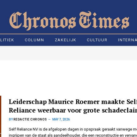
LITIEK
COLUMN
ZAKELIJK
CULTUUR
INTERN
Leiderschap Maurice Roemer maakte Sel
Reliance weerbaar voor grote schadecla
BY
REDACTIE CHRONOS
MAY 7, 2026
Self Reliance NV is de afgelopen dagen in opspraak geraakt vanwege m
ingrijpen van de staat als aandeelhouder, die een reconstructie en vervan