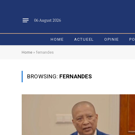
06 August 2026
HOME
ACTUEEL
OPINIE
PO
Home
»
fernandes
BROWSING:
FERNANDES