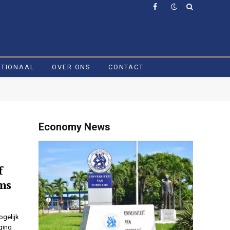
Facebook
ATIONAAL
OVER ONS
CONTACT
Economy News
f
ims
ogelijk
ging