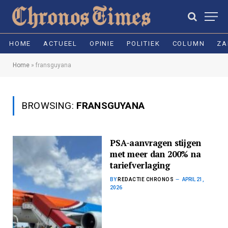
HOME
ACTUEEL
OPINIE
POLITIEK
COLUMN
ZA
Home
»
fransguyana
BROWSING:
FRANSGUYANA
PSA-aanvragen stijgen
met meer dan 200% na
tariefverlaging
BY
REDACTIE CHRONOS
APRIL 21,
2026