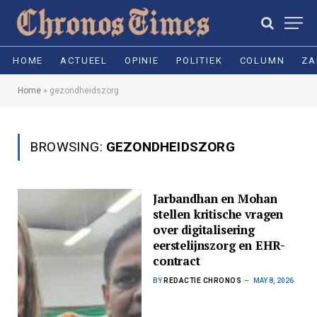
HOME
ACTUEEL
OPINIE
POLITIEK
COLUMN
ZA
Home
»
gezondheidszorg
BROWSING:
GEZONDHEIDSZORG
Jarbandhan en Mohan
stellen kritische vragen
over digitalisering
eerstelijnszorg en EHR-
contract
BY
REDACTIE CHRONOS
MAY 8, 2026