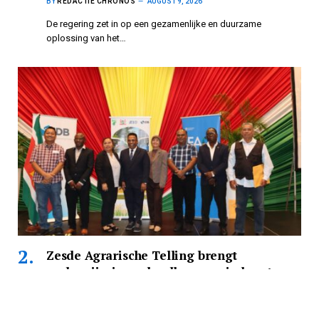
BY
REDACTIE CHRONOS
AUGUST 9, 2026
De regering zet in op een gezamenlijke en duurzame
oplossing van het…
Zesde Agrarische Telling brengt
onderwijsniveau landbouwers in kaart
BY
REDACTIE CHRONOS
AUGUST 9, 2026
Basisonderwijs op GLO-niveau is landelijk het meest