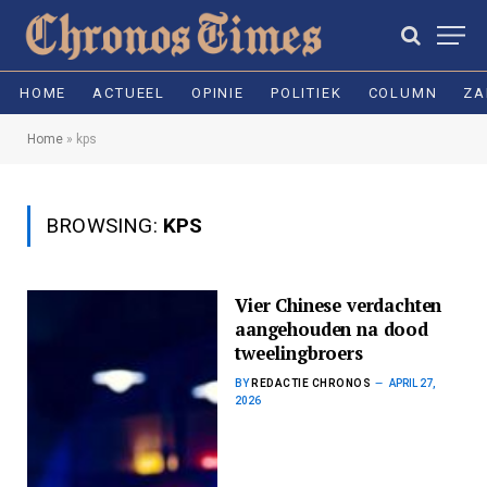
HOME
ACTUEEL
OPINIE
POLITIEK
COLUMN
ZA
Home
»
kps
BROWSING:
KPS
Vier Chinese verdachten
aangehouden na dood
tweelingbroers
BY
REDACTIE CHRONOS
APRIL 27,
2026