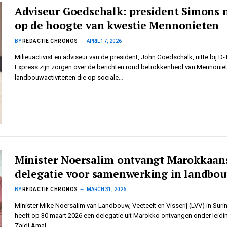
Adviseur Goedschalk: president Simons n
op de hoogte van kwestie Mennonieten
BY
REDACTIE CHRONOS
APRIL 17, 2026
Milieuactivist en adviseur van de president, John Goedschalk, uitte bij D-
Express zijn zorgen over de berichten rond betrokkenheid van Mennoniet
landbouwactiviteiten die op sociale…
Minister Noersalim ontvangt Marokkaan
delegatie voor samenwerking in landbo
BY
REDACTIE CHRONOS
MARCH 31, 2026
Minister Mike Noersalim van Landbouw, Veeteelt en Visserij (LVV) in Sur
heeft op 30 maart 2026 een delegatie uit Marokko ontvangen onder leidi
Zaidi Amal.…