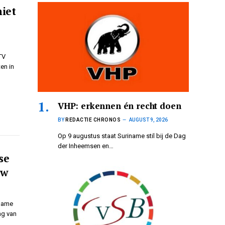
iet
TV
en in
VHP: erkennen én recht doen
BY
REDACTIE CHRONOS
AUGUST 9, 2026
Op 9 augustus staat Suriname stil bij de Dag
der Inheemsen en…
se
uw
iname
ng van