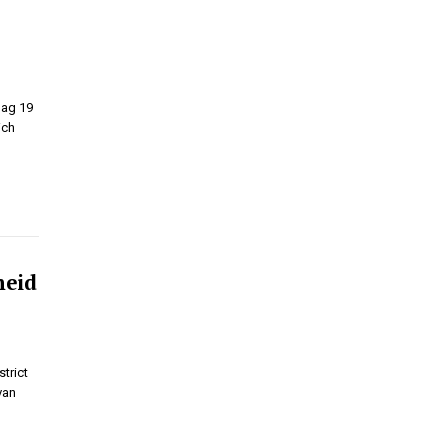
dag 19
ich
heid
trict
van