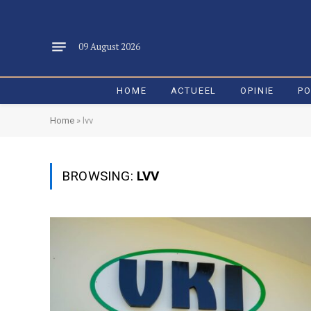
09 August 2026
HOME
ACTUEEL
OPINIE
PO
Home
»
lvv
BROWSING:
LVV