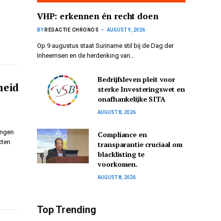
VHP: erkennen én recht doen
BY
REDACTIE CHRONOS
AUGUST 9, 2026
Op 9 augustus staat Suriname stil bij de Dag der
Inheemsen en de herdenking van…
Bedrijfsleven pleit voor
heid
sterke Investeringswet en
onafhankelijke SITA
AUGUST 8, 2026
ingen
Compliance en
cten
transparantie cruciaal om
blacklisting te
voorkomen.
AUGUST 8, 2026
Top Trending