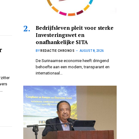
Bedrijfsleven pleit voor sterke
Investeringswet en
onafhankelijke SITA
r
BY
REDACTIE CHRONOS
AUGUST 8, 2026
De Surinaamse economie heeft dringend
behoefte aan een modern, transparant en
internationaal…
zitter
wers
s…