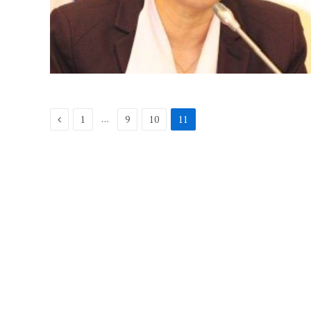
Previous
…
1
9
10
11