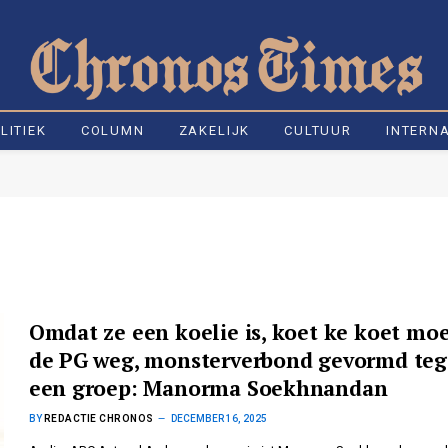
LITIEK
COLUMN
ZAKELIJK
CULTUUR
INTERN
Omdat ze een koelie is, koet ke koet mo
de PG weg, monsterverbond gevormd te
een groep: Manorma Soekhnandan
BY
REDACTIE CHRONOS
DECEMBER 16, 2025