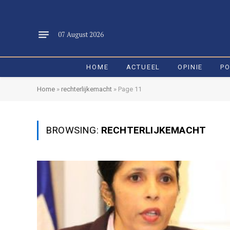
07 August 2026
HOME
ACTUEEL
OPINIE
PO
Home
»
rechterlijkemacht
»
Page 11
BROWSING:
RECHTERLIJKEMACHT