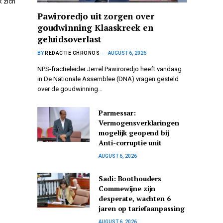
 zich
Pawiroredjo uit zorgen over
goudwinning Klaaskreek en
geluidsoverlast
BY
REDACTIE CHRONOS
AUGUST 6, 2026
NPS-fractieleider Jerrel Pawiroredjo heeft vandaag
in De Nationale Assemblee (DNA) vragen gesteld
over de goudwinning…
Parmessar:
Vermogensverklaringen
mogelijk geopend bij
Anti-corruptie unit
AUGUST 6, 2026
Sadi: Boothouders
Commewijne zijn
desperate, wachten 6
jaren op tariefaanpassing
AUGUST 6, 2026