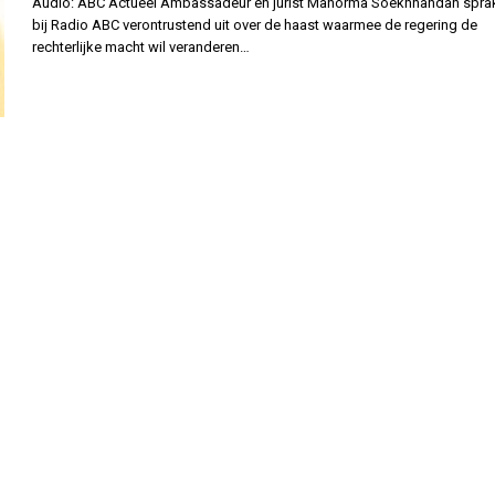
Audio: ABC Actueel Ambassadeur en jurist Manorma Soekhnandan sprak
bij Radio ABC verontrustend uit over de haast waarmee de regering de
rechterlijke macht wil veranderen…