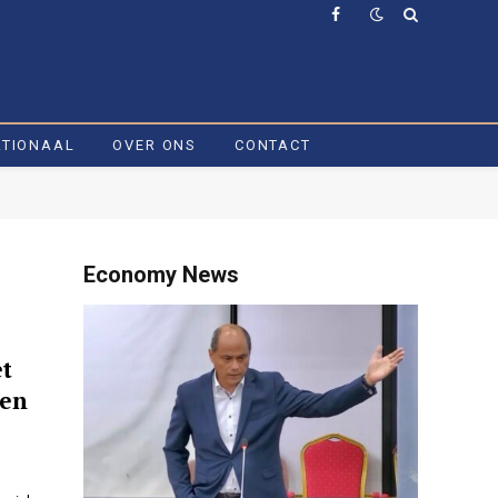
Facebook
ATIONAAL
OVER ONS
CONTACT
Economy News
et
gen