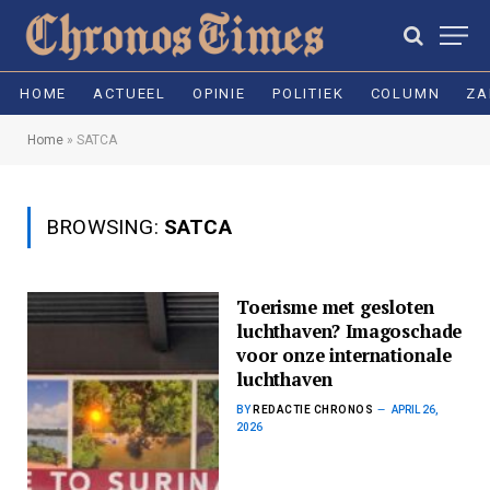
HOME
ACTUEEL
OPINIE
POLITIEK
COLUMN
ZA
Home
»
SATCA
BROWSING:
SATCA
Toerisme met gesloten
luchthaven? Imagoschade
voor onze internationale
luchthaven
BY
REDACTIE CHRONOS
APRIL 26,
2026