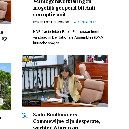
Vermogensverklaringen
mogelijk geopend bij Anti-
corruptie unit
BY
REDACTIE CHRONOS
AUGUST 6, 2026
ne
NDP-fractieleider Rabin Parmessar heeft
n op
vandaag in De Nationale Assemblee (DNA)
kritische vragen…
Sadi: Boothouders
n
Commewijne zijn desperate,
wachten 6 jaren op