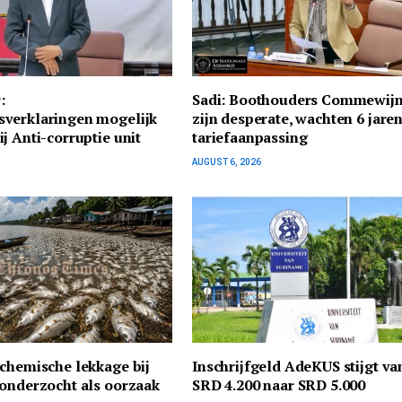
:
Sadi: Boothouders Commewij
verklaringen mogelijk
zijn desperate, wachten 6 jare
j Anti-corruptie unit
tariefaanpassing
AUGUST 6, 2026
chemische lekkage bij
Inschrijfgeld AdeKUS stijgt va
onderzocht als oorzaak
SRD 4.200 naar SRD 5.000