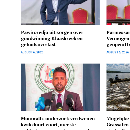
Pawiroredjo uit zorgen over
Parmessar
goudwinning Klaaskreek en
Vermogens
geluidsoverlast
geopend bi
AUGUST 6, 2026
AUGUST 6, 2026
Monorath: onderzoek verdwenen
Mogelijke 
kwik duurt voort, meeste
Grassalco 