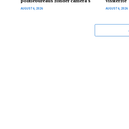
politiebureaus zonder camera’s
vissterfte
AUGUST 6, 2026
AUGUST 6, 2026