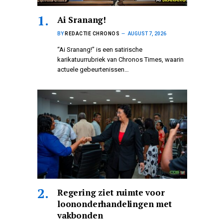
Ai Sranang!
BY
REDACTIE CHRONOS
AUGUST 7, 2026
“Ai Sranang!” is een satirische
karikatuurrubriek van Chronos Times, waarin
actuele gebeurtenissen…
Regering ziet ruimte voor
loononderhandelingen met
vakbonden