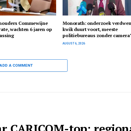
thouders Commewijne
Monorath: onderzoek verdwe
rate, wachten 6 jaren op
kwik duurt voort, meeste
assing
politiebureaus zonder camera
AUGUST 6, 2026
ADD A COMMENT
r CARICOM-top: region