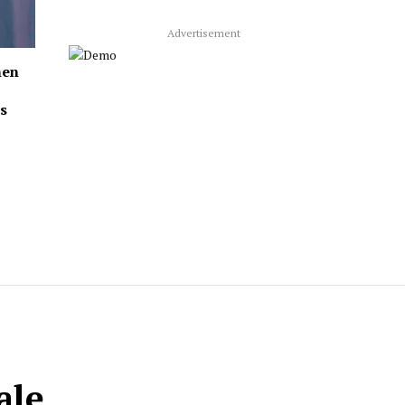
Advertisement
nen
’s
ale