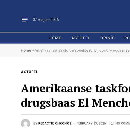
07 August 2026
HOME
ACTUEEL
OPINIE
PO
Home
»
Amerikaanse taskforce speelde rol bij dood Mexicaans
ACTUEEL
Amerikaanse taskfor
drugsbaas El Mench
BY
REDACTIE CHRONOS
FEBRUARY 23, 2026
NO COM