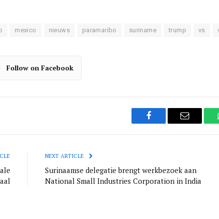
o
mexico
nieuws
paramaribo
suriname
trump
vs
Follow on Facebook
Facebook
Email
CLE
NEXT ARTICLE
ale
Surinaamse delegatie brengt werkbezoek aan
aal
National Small Industries Corporation in India