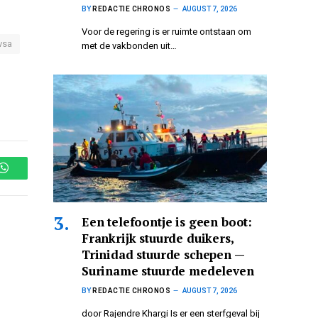
BY
REDACTIE CHRONOS
AUGUST 7, 2026
Voor de regering is er ruimte ontstaan om
vsa
met de vakbonden uit…
WhatsApp
Een telefoontje is geen boot:
Frankrijk stuurde duikers,
Trinidad stuurde schepen —
Suriname stuurde medeleven
BY
REDACTIE CHRONOS
AUGUST 7, 2026
door Rajendre Khargi Is er een sterfgeval bij