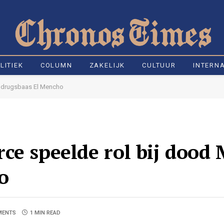
LITIEK
COLUMN
ZAKELIJK
CULTUUR
INTERN
e drugsbaas El Mencho
ce speelde rol bij dood
o
MENTS
1 MIN READ