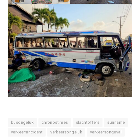
busongeluk
chronostimes
slachtoffers
suriname
verkeersincident
verkeersongeluk
verkeersongeval