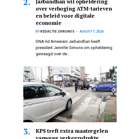
Jarbandhan wil opheldering
over verhoging ATM-tarieven
en beleid voor digitale
economie
BY
REDACTIE CHRONOS
AUGUST 7, 2026
DNA-lid Ameerani Jarbandhan heeft
president Jennifer Simons om opheldering
gevraagd over de…
KPS treft extra maatregelen
vanwege verkeersdrukte