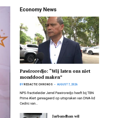
Economy News
Pawiroredjo: “Wij laten ons niet
monddood maken”
BY
REDACTIE CHRONOS
AUGUST 7, 2026
NPS-fractieleider Jerrel Pawiroredjo heeft bij TBN
Prime Alert gereageerd op uitspraken van DNA-lid
Cedric van…
Jarbandhan wil