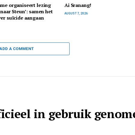
me organiseert lezing
Ai Sranang!
e naar Steun’: samen het
AUGUST 7, 2026
er suïcide aangaan
ADD A COMMENT
fficieel in gebruik geno