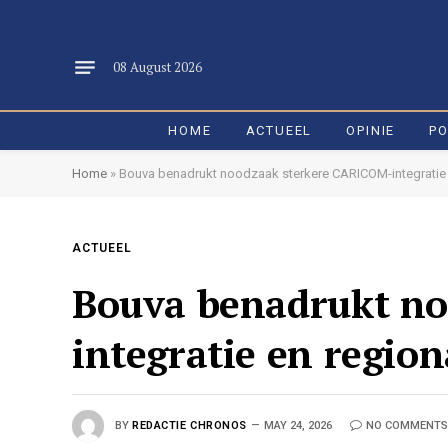
08 August 2026
HOME
ACTUEEL
OPINIE
PO
Home
»
Bouva benadrukt noodzaak sterkere CARICOM-integratie 
ACTUEEL
Bouva benadrukt n
integratie en regio
BY
REDACTIE CHRONOS
MAY 24, 2026
NO COMMENTS