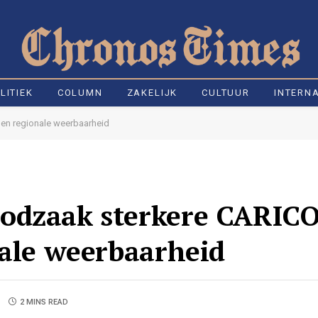
LITIEK
COLUMN
ZAKELIJK
CULTUUR
INTERN
en regionale weerbaarheid
oodzaak sterkere CARIC
nale weerbaarheid
2 MINS READ