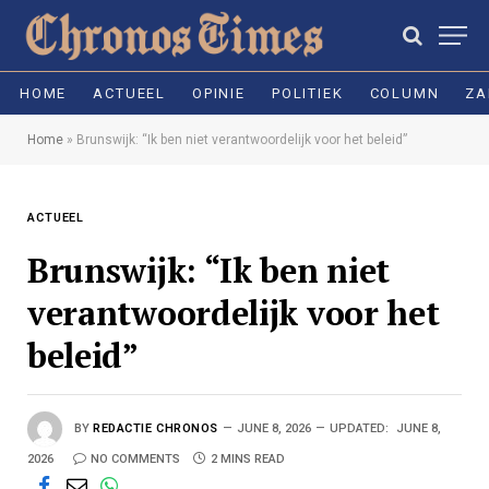
HOME
ACTUEEL
OPINIE
POLITIEK
COLUMN
ZA
Home
»
Brunswijk: “Ik ben niet verantwoordelijk voor het beleid”
ACTUEEL
Brunswijk: “Ik ben niet
verantwoordelijk voor het
beleid”
BY
REDACTIE CHRONOS
JUNE 8, 2026
UPDATED:
JUNE 8,
2026
NO COMMENTS
2 MINS READ