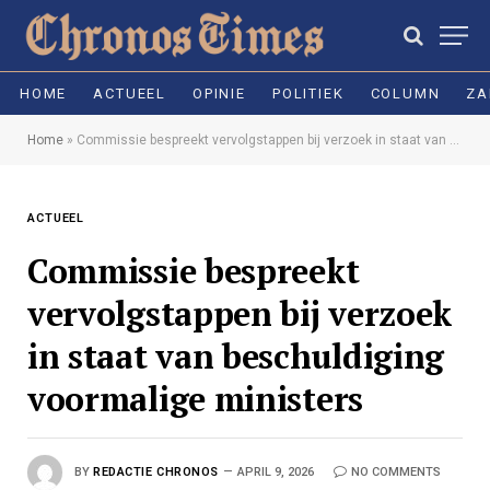
HOME
ACTUEEL
OPINIE
POLITIEK
COLUMN
ZA
Home
»
Commissie bespreekt vervolgstappen bij verzoek in staat van beschuldiging voormalige ministers
ACTUEEL
Commissie bespreekt
vervolgstappen bij verzoek
in staat van beschuldiging
voormalige ministers
BY
REDACTIE CHRONOS
APRIL 9, 2026
NO COMMENTS