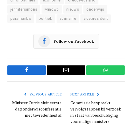
chronostimes
economie
gregoryrusland
jennifersimons
Minowc
nieuws
onderwijs
paramaribo
politiek
suriname
vicepresident
Follow on Facebook
Facebook
Email
WhatsApp
PREVIOUS ARTICLE
NEXT ARTICLE
Minister Currie sluit eerste
Commissie bespreekt
dag onderwijsconferentie
vervolgstappen bij verzoek
met tevredenheid af
in staat van beschuldiging
voormalige ministers