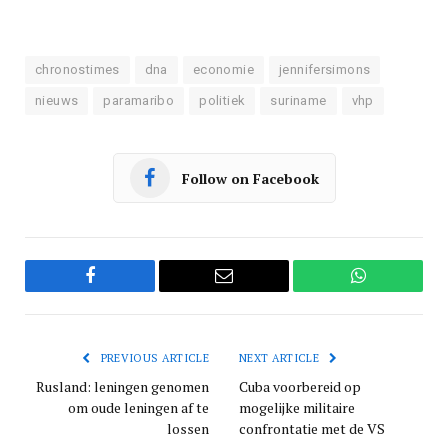
chronostimes
dna
economie
jennifersimons
nieuws
paramaribo
politiek
suriname
vhp
Follow on Facebook
Facebook
Email
WhatsApp
PREVIOUS ARTICLE
NEXT ARTICLE
Rusland: leningen genomen
Cuba voorbereid op
om oude leningen af te
mogelijke militaire
lossen
confrontatie met de VS