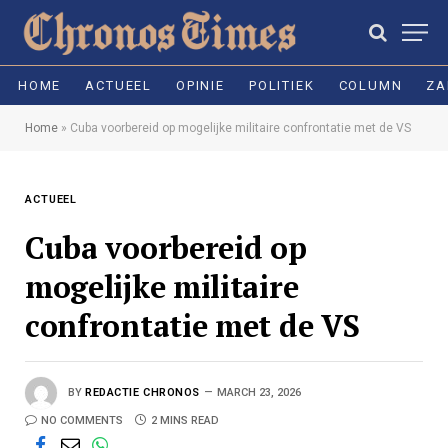
HOME
ACTUEEL
OPINIE
POLITIEK
COLUMN
ZA
Home
»
Cuba voorbereid op mogelijke militaire confrontatie met de VS
ACTUEEL
Cuba voorbereid op
mogelijke militaire
confrontatie met de VS
BY
REDACTIE CHRONOS
MARCH 23, 2026
NO COMMENTS
2 MINS READ