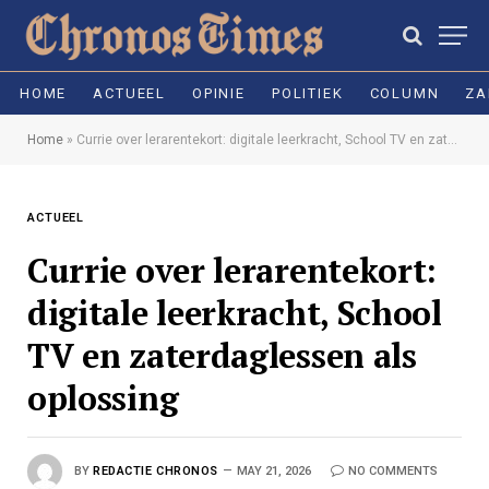
HOME
ACTUEEL
OPINIE
POLITIEK
COLUMN
ZA
Home
»
Currie over lerarentekort: digitale leerkracht, School TV en zaterdaglessen als oplossing
ACTUEEL
Currie over lerarentekort:
digitale leerkracht, School
TV en zaterdaglessen als
oplossing
BY
REDACTIE CHRONOS
MAY 21, 2026
NO COMMENTS