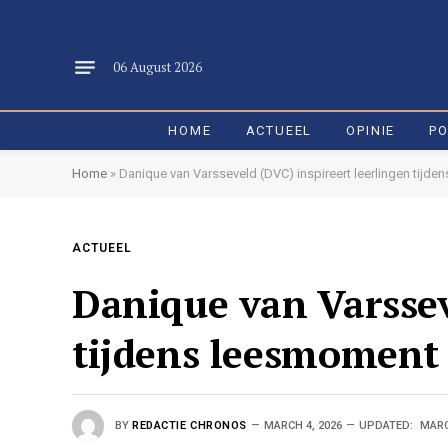
06 August 2026
HOME
ACTUEEL
OPINIE
PO
Home
»
Danique van Varsseveld (DVC) inspireert leerlingen tijde
ACTUEEL
Danique van Varssev
tijdens leesmoment 
BY
REDACTIE CHRONOS
MARCH 4, 2026
UPDATED:
MARC