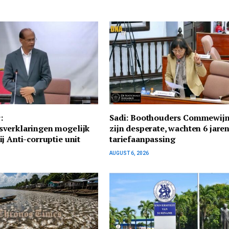
:
Sadi: Boothouders Commewij
verklaringen mogelijk
zijn desperate, wachten 6 jare
j Anti-corruptie unit
tariefaanpassing
AUGUST 6, 2026