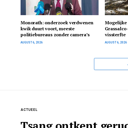
Monorath: onderzoek verdwenen
Mogelijke 
kwik duurt voort, meeste
Grassalco 
politiebureaus zonder camera’s
vissterfte
AUGUST 6, 2026
AUGUST 6, 2026
ACTUEEL
Tsang ontkent geru