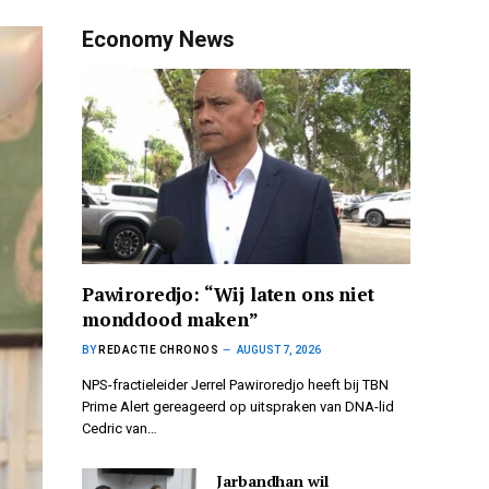
Economy News
Pawiroredjo: “Wij laten ons niet
monddood maken”
BY
REDACTIE CHRONOS
AUGUST 7, 2026
NPS-fractieleider Jerrel Pawiroredjo heeft bij TBN
Prime Alert gereageerd op uitspraken van DNA-lid
Cedric van…
Jarbandhan wil