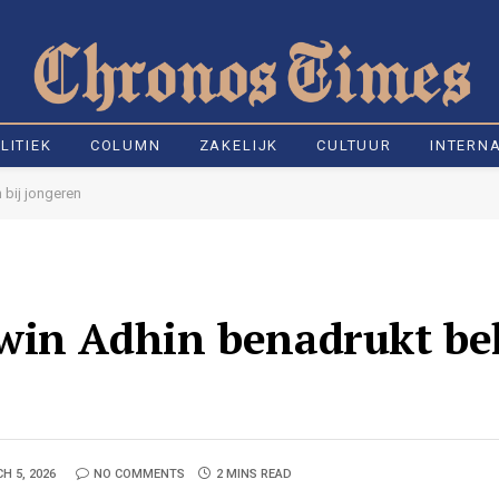
LITIEK
COLUMN
ZAKELIJK
CULTUUR
INTERN
 bij jongeren
win Adhin benadrukt be
H 5, 2026
NO COMMENTS
2 MINS READ