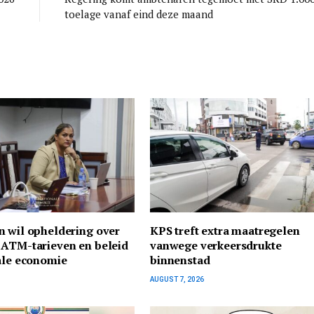
toelage vanaf eind deze maand
n wil opheldering over
KPS treft extra maatregelen
 ATM-tarieven en beleid
vanwege verkeersdrukte
ale economie
binnenstad
AUGUST 7, 2026