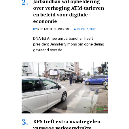
Jarbandhan wil opheldering
over verhoging ATM-tarieven
en beleid voor digitale
economie
BY
REDACTIE CHRONOS
AUGUST 7, 2026
DNA-lid Ameerani Jarbandhan heeft
president Jennifer Simons om opheldering
gevraagd over de…
KPS treft extra maatregelen
vanwege verkeersdrukte