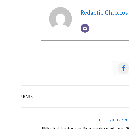
Redactie Chronos
SHARE.
PREVIOUS ARTI
IMF sluit kantoor in Paramaribo eind april 2