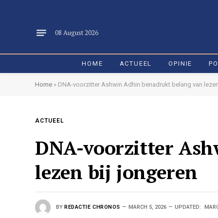
08 August 2026
HOME
ACTUEEL
OPINIE
PO
Home
»
DNA-voorzitter Ashwin Adhin benadrukt belang van lezen
ACTUEEL
DNA-voorzitter Ash
lezen bij jongeren
BY
REDACTIE CHRONOS
MARCH 5, 2026
UPDATED:
MARC