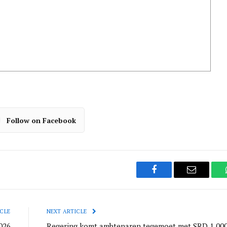
Follow on Facebook
Facebook
Email
CLE
NEXT ARTICLE
026
Regering komt ambtenaren tegemoet met SRD 1.00