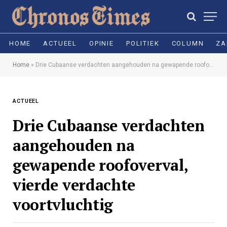
HOME
ACTUEEL
OPINIE
POLITIEK
COLUMN
ZA
Home
»
Drie Cubaanse verdachten aangehouden na gewapende roofoverval, vierde verdachte voortvluchtig
ACTUEEL
Drie Cubaanse verdachten
aangehouden na
gewapende roofoverval,
vierde verdachte
voortvluchtig