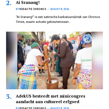
Ai Sranang!
BY
REDACTIE CHRONOS
AUGUST 8, 2026
“Ai Sranang!” is een satirische karikatuurrubriek van Chronos
Times, waarin actuele gebeurtenissen…
AdekUS besteedt met minicongres
aandacht aan cultureel erfgoed
BY
REDACTIE CHRONOS
AUGUST 8, 2026