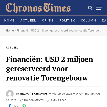
HOME
ACTUEEL
OPINIE
POLITIEK
COLUMN
ZA
Home
»
Financiën: USD 2 miljoen gereserveerd voor renovatie Torengebouw
ACTUEEL
Financiën: USD 2 miljoen
gereserveerd voor
renovatie Torengebouw
BY
REDACTIE CHRONOS
MARCH 20, 2026
UPDATED:
MARCH
20, 2026
NO COMMENTS
2 MINS READ