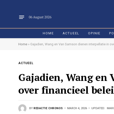
06 August 2026
HOME
ACTUEEL
OPINIE
PO
Home
»
Gajadien, Wang en Van Samson dienen interpellatie in ove
ACTUEEL
Gajadien, Wang en V
over financieel bele
BY
REDACTIE CHRONOS
MARCH 4, 2026
UPDATED:
MARC