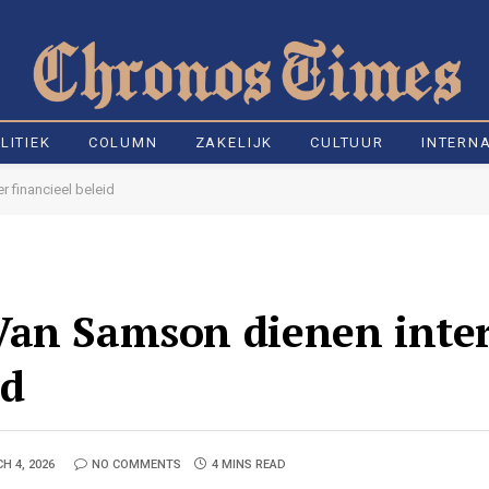
LITIEK
COLUMN
ZAKELIJK
CULTUUR
INTERN
r financieel beleid
an Samson dienen interp
id
H 4, 2026
NO COMMENTS
4 MINS READ