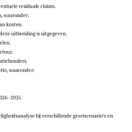
eventuele residuale claims.
n, waaronder:
an kosten.
eze uitbreiding is uitgegeven.
elen.
ctuur.
atiehouders.
atio, waaronder:
.
2026–2035.
ligheidsanalyse bij verschillende groeiscenario’s en