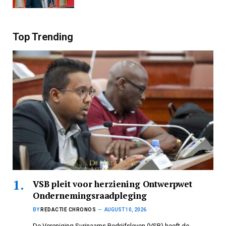
Top Trending
VSB pleit voor herziening Ontwerpwet
Ondernemingsraadpleging
BY
REDACTIE CHRONOS
AUGUST 10, 2026
De Vereniging Surinaams Bedrijfsleven (VSB) heeft de