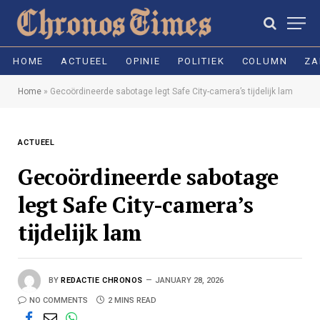
HOME
ACTUEEL
OPINIE
POLITIEK
COLUMN
ZA
Home
»
Gecoördineerde sabotage legt Safe City-camera’s tijdelijk lam
ACTUEEL
Gecoördineerde sabotage
legt Safe City-camera’s
tijdelijk lam
BY
REDACTIE CHRONOS
JANUARY 28, 2026
NO COMMENTS
2 MINS READ