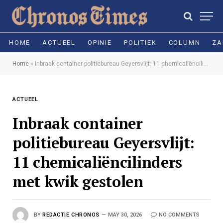
HOME
ACTUEEL
OPINIE
POLITIEK
COLUMN
ZA
Home
»
Inbraak container politiebureau Geyersvlijt: 11 chemicaliëncilinders met kwik gestolen
ACTUEEL
Inbraak container
politiebureau Geyersvlijt:
11 chemicaliëncilinders
met kwik gestolen
BY
REDACTIE CHRONOS
MAY 30, 2026
NO COMMENTS