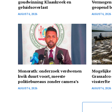
goudwinning Klaaskreek en
Vermogens
geluidsoverlast
geopend bi
AUGUST 6, 2026
AUGUST 6, 2026
Monorath: onderzoek verdwenen
Mogelijke 
kwik duurt voort, meeste
Grassalco 
politiebureaus zonder camera’s
vissterfte
AUGUST 6, 2026
AUGUST 6, 2026