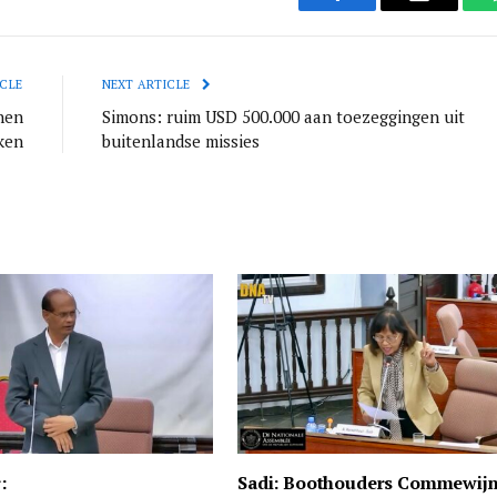
Facebook
Email
CLE
NEXT ARTICLE
nen
Simons: ruim USD 500.000 aan toezeggingen uit
ken
buitenlandse missies
:
Sadi: Boothouders Commewij