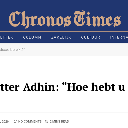
LITIEK
COLUMN
ZAKELIJK
CULTUUR
INTERN
draad bereikt?”
tter Adhin: “Hoe hebt u
”
, 2026
NO COMMENTS
2 MINS READ