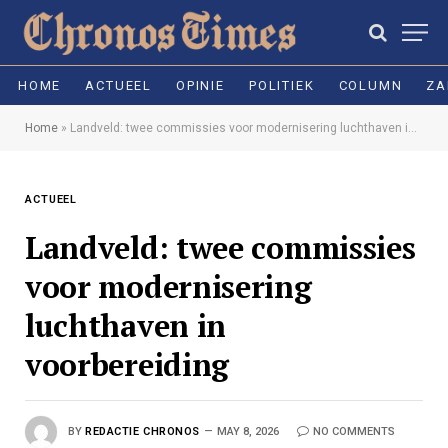
HOME
ACTUEEL
OPINIE
POLITIEK
COLUMN
ZA
Home
»
Landveld: twee commissies voor modernisering luchthaven in voorbereiding
ACTUEEL
Landveld: twee commissies
voor modernisering
luchthaven in
voorbereiding
BY
REDACTIE CHRONOS
MAY 8, 2026
NO COMMENTS