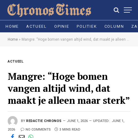
HOME
ACTUEEL
OPINIE
POLITIEK
COLUMN
ZA
Home
»
Mangre: “Hoge bomen vangen altijd wind, dat maakt je alleen maar sterk”
ACTUEEL
Mangre: “Hoge bomen
vangen altijd wind, dat
maakt je alleen maar sterk”
BY
REDACTIE CHRONOS
JUNE 1, 2026
UPDATED:
JUNE 1,
2026
NO COMMENTS
3 MINS READ