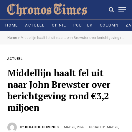
HOME
ACTUEEL
OPINIE
POLITIEK
COLUMN
ZA
Home
»
Middellijn haalt fel uit naar John Brewster over berichtgeving rond €3,2 miljoen
ACTUEEL
Middellijn haalt fel uit
naar John Brewster over
berichtgeving rond €3,2
miljoen
BY
REDACTIE CHRONOS
MAY 26, 2026
UPDATED:
MAY 26,