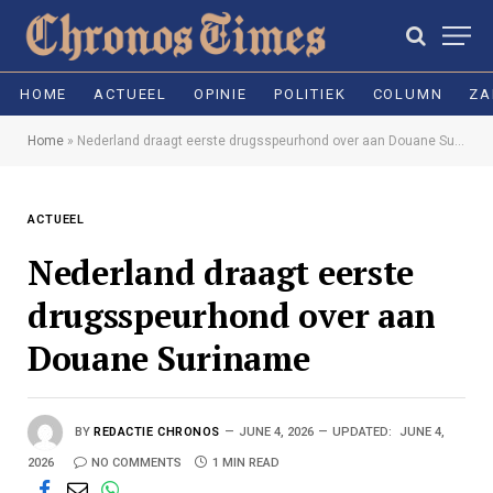
HOME
ACTUEEL
OPINIE
POLITIEK
COLUMN
ZA
Home
»
Nederland draagt eerste drugsspeurhond over aan Douane Suriname
ACTUEEL
Nederland draagt eerste
drugsspeurhond over aan
Douane Suriname
BY
REDACTIE CHRONOS
JUNE 4, 2026
UPDATED:
JUNE 4,
2026
NO COMMENTS
1 MIN READ