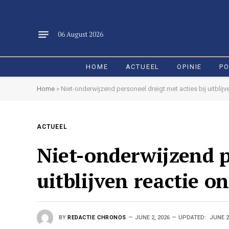
06 August 2026
HOME
ACTUEEL
OPINIE
PO
Home
»
Niet-onderwijzend personeel dreigt met acties bij uitblijv
ACTUEEL
Niet-onderwijzend pe
uitblijven reactie o
BY
REDACTIE CHRONOS
JUNE 2, 2026
UPDATED:
JUNE 2