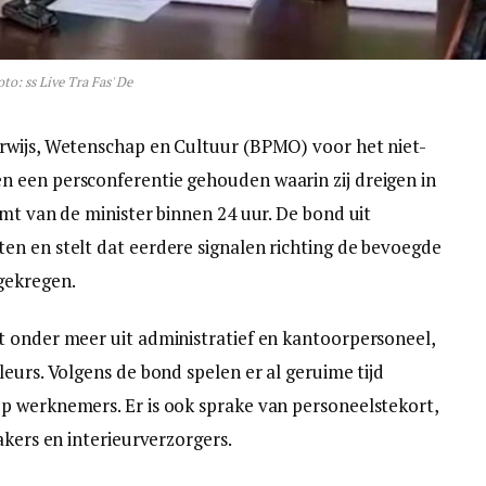
oto: ss Live Tra Fas' De
rwijs, Wetenschap en Cultuur (BPMO) voor het niet-
 een persconferentie gehouden waarin zij dreigen in
mt van de minister binnen 24 uur. De bond uit
en en stelt dat eerdere signalen richting de bevoegde
gekregen.
t onder meer uit administratief en kantoorpersoneel,
eurs. Volgens de bond spelen er al geruime tijd
p werknemers. Er is ook sprake van personeelstekort,
akers en interieurverzorgers.