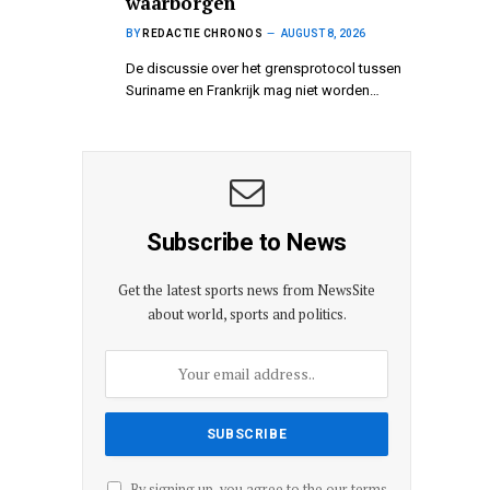
waarborgen
BY
REDACTIE CHRONOS
AUGUST 8, 2026
De discussie over het grensprotocol tussen
Suriname en Frankrijk mag niet worden…
Subscribe to News
Get the latest sports news from NewsSite
about world, sports and politics.
By signing up, you agree to the our terms