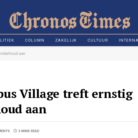
LITIEK
COLUMN
ZAKELIJK
CULTUUR
INTERN
 onderhoud aan
s Village treft ernstig
houd aan
MENTS
3 MINS READ