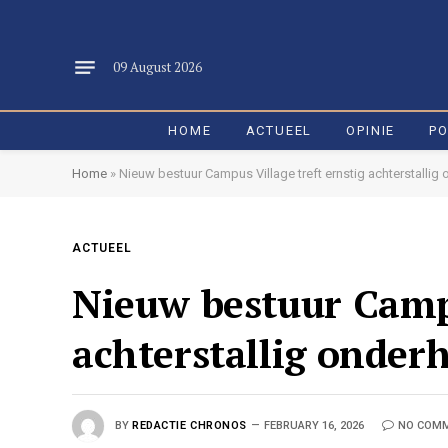
09 August 2026
HOME
ACTUEEL
OPINIE
PO
Home
»
Nieuw bestuur Campus Village treft ernstig achterstallig
ACTUEEL
Nieuw bestuur Campu
achterstallig onder
BY
REDACTIE CHRONOS
FEBRUARY 16, 2026
NO COM