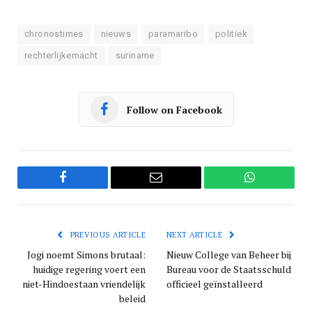
chronostimes
nieuws
paramaribo
politiek
rechterlijkemacht
suriname
Follow on Facebook
Facebook
Email
WhatsApp
PREVIOUS ARTICLE
NEXT ARTICLE
Jogi noemt Simons brutaal:
Nieuw College van Beheer bij
huidige regering voert een
Bureau voor de Staatsschuld
niet-Hindoestaan vriendelijk
officieel geïnstalleerd
beleid