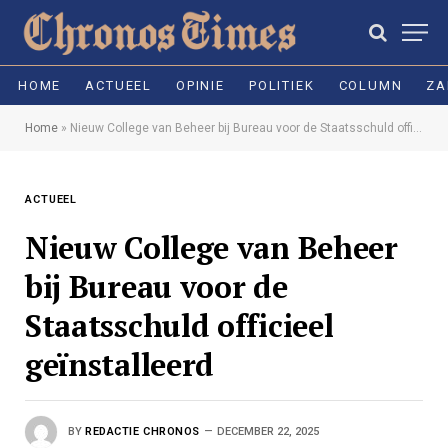
HOME
ACTUEEL
OPINIE
POLITIEK
COLUMN
ZA
Home
»
Nieuw College van Beheer bij Bureau voor de Staatsschuld officieel geïnstalleerd
ACTUEEL
Nieuw College van Beheer
bij Bureau voor de
Staatsschuld officieel
geïnstalleerd
BY
REDACTIE CHRONOS
DECEMBER 22, 2025