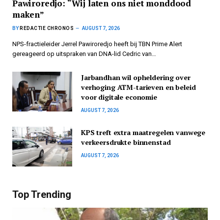
Pawiroredjo: “Wij laten ons niet monddood
maken”
BY
REDACTIE CHRONOS
AUGUST 7, 2026
NPS-fractieleider Jerrel Pawiroredjo heeft bij TBN Prime Alert
gereageerd op uitspraken van DNA-lid Cedric van…
Jarbandhan wil opheldering over
verhoging ATM-tarieven en beleid
voor digitale economie
AUGUST 7, 2026
KPS treft extra maatregelen vanwege
verkeersdrukte binnenstad
AUGUST 7, 2026
Top Trending