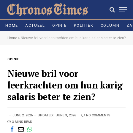
HOME
ACTUEEL
OPINIE
POLITIEK
COLUMN
ZA
Home
»
Nieuwe bril voor leerkrachten om hun karig salaris beter te zien?
OPINIE
Nieuwe bril voor
leerkrachten om hun karig
salaris beter te zien?
JUNE 2, 2026
UPDATED:
JUNE 3, 2026
NO COMMENTS
3 MINS READ