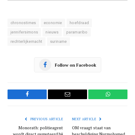
chronostimes
economie
hoefdraad
jennifersimons
nieuws
paramaribo
rechterlijkemacht
suriname
Follow on Facebook
Facebook
Email
WhatsApp
PREVIOUS ARTICLE
NEXT ARTICLE
Monorath: politieagent
OM vraagt staat van
wordt direct gemuteerd bij
beschuldiging Nurmohamed