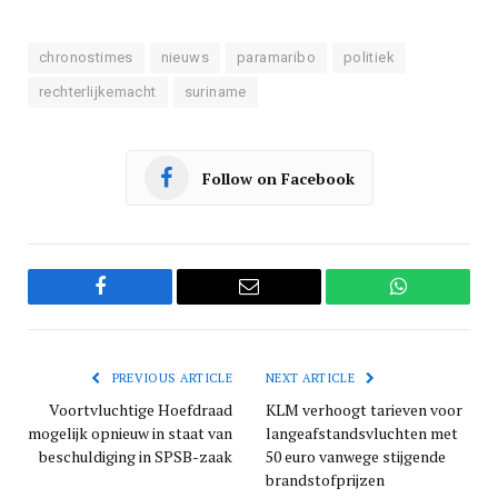
chronostimes
nieuws
paramaribo
politiek
rechterlijkemacht
suriname
Follow on Facebook
Facebook
Email
WhatsApp
PREVIOUS ARTICLE
NEXT ARTICLE
Voortvluchtige Hoefdraad
KLM verhoogt tarieven voor
mogelijk opnieuw in staat van
langeafstandsvluchten met
beschuldiging in SPSB-zaak
50 euro vanwege stijgende
brandstofprijzen