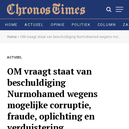
HOME
ACTUEEL
OPINIE
POLITIEK
COLUMN
ZA
Home
»
OM vraagt staat van beschuldiging Nurmohamed wegens mogelijke corruptie, fraude, oplichting en verduistering
ACTUEEL
OM vraagt staat van
beschuldiging
Nurmohamed wegens
mogelijke corruptie,
fraude, oplichting en
verduistering