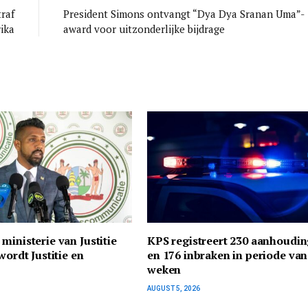
raf
President Simons ontvangt “Dya Dya Sranan Uma”-
ika
award voor uitzonderlijke bijdrage
ministerie van Justitie
KPS registreert 230 aanhoudi
wordt Justitie en
en 176 inbraken in periode van 
weken
AUGUST 5, 2026