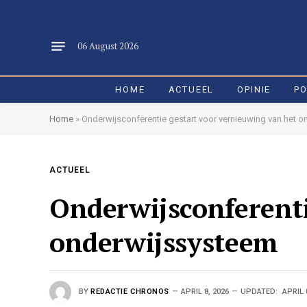
06 August 2026
HOME
ACTUEEL
OPINIE
PO
Home
»
Onderwijsconferentie gestart voor vernieuwing van het 
ACTUEEL
Onderwijsconferenti
onderwijssysteem
BY
REDACTIE CHRONOS
APRIL 8, 2026
UPDATED:
APRIL 