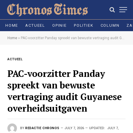
HOME
ACTUEEL
OPINIE
POLITIEK
COLUMN
ZA
Home
»
PAC-voorzitter Panday spreekt van bewuste vertraging audit Guyanese overheidsuitgaven
ACTUEEL
PAC-voorzitter Panday
spreekt van bewuste
vertraging audit Guyanese
overheidsuitgaven
BY
REDACTIE CHRONOS
JULY 7, 2026
UPDATED:
JULY 7,