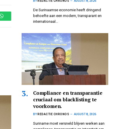
BY
REDACTIE CHRONOS
AUGUST 8, 2026
De Surinaamse economie heeft dringend
behoefte aan een modern, transparant en
WhatsApp
internationaal…
Compliance en transparantie
cruciaal om blacklisting te
voorkomen.
BY
REDACTIE CHRONOS
AUGUST 8, 2026
Suriname moet versneld blijven werken aan