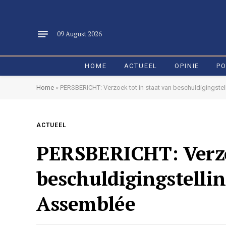
09 August 2026
HOME
ACTUEEL
OPINIE
PO
Home
»
PERSBERICHT: Verzoek tot in staat van beschuldigingstel
ACTUEEL
PERSBERICHT: Verzo
beschuldigingstelli
Assemblée