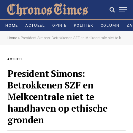
HOME
ACTUEEL
OPINIE
POLITIEK
COLUMN
ZA
Home
»
President Simons: Betrokkenen SZF en Melkcentrale niet te handhaven op ethische gronden
ACTUEEL
President Simons:
Betrokkenen SZF en
Melkcentrale niet te
handhaven op ethische
gronden