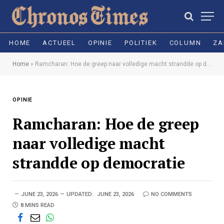
HOME
ACTUEEL
OPINIE
POLITIEK
COLUMN
ZA
Home
»
Ramcharan: Hoe de greep naar volledige macht strandde op democratie
OPINIE
Ramcharan: Hoe de greep
naar volledige macht
strandde op democratie
JUNE 23, 2026
UPDATED:
JUNE 23, 2026
NO COMMENTS
8 MINS READ