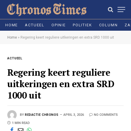
HOME
ACTUEEL
OPINIE
POLITIEK
COLUMN
ZA
Home
»
Regering keert reguliere uitkeringen en extra SRD 1000 uit
ACTUEEL
Regering keert reguliere
uitkeringen en extra SRD
1000 uit
BY
REDACTIE CHRONOS
APRIL 3, 2026
NO COMMENTS
1 MIN READ