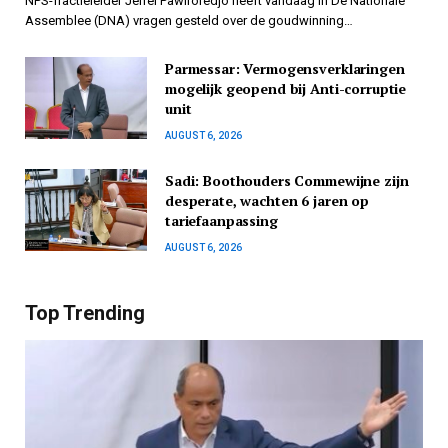
NPS-fractieleider Jerrel Pawiroredjo heeft vandaag in De Nationale
Assemblee (DNA) vragen gesteld over de goudwinning…
Parmessar: Vermogensverklaringen
mogelijk geopend bij Anti-corruptie
unit
AUGUST 6, 2026
Sadi: Boothouders Commewijne zijn
desperate, wachten 6 jaren op
tariefaanpassing
AUGUST 6, 2026
Top Trending