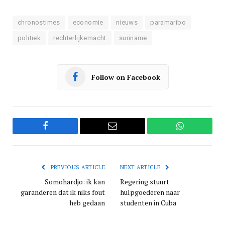
chronostimes
economie
nieuws
paramaribo
politiek
rechterlijkemacht
suriname
Follow on Facebook
Facebook
Email
WhatsApp
PREVIOUS ARTICLE
NEXT ARTICLE
Somohardjo: ik kan
Regering stuurt
garanderen dat ik niks fout
hulpgoederen naar
heb gedaan
studenten in Cuba