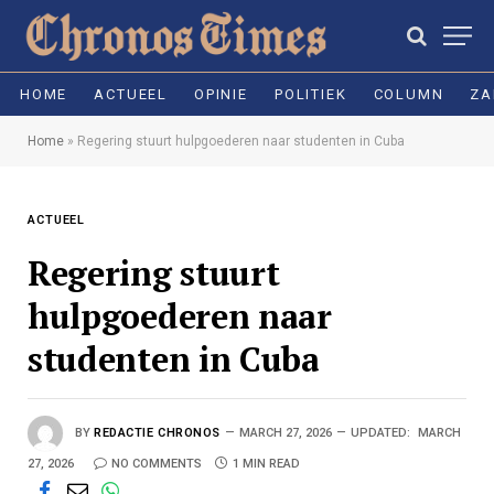
HOME
ACTUEEL
OPINIE
POLITIEK
COLUMN
ZA
Home
»
Regering stuurt hulpgoederen naar studenten in Cuba
ACTUEEL
Regering stuurt
hulpgoederen naar
studenten in Cuba
BY
REDACTIE CHRONOS
MARCH 27, 2026
UPDATED:
MARCH
27, 2026
NO COMMENTS
1 MIN READ