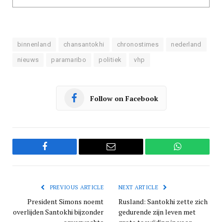
binnenland
chansantokhi
chronostimes
nederland
nieuws
paramaribo
politiek
vhp
Follow on Facebook
Facebook
Email
WhatsApp
PREVIOUS ARTICLE
NEXT ARTICLE
President Simons noemt
Rusland: Santokhi zette zich
overlijden Santokhi bijzonder
gedurende zijn leven met