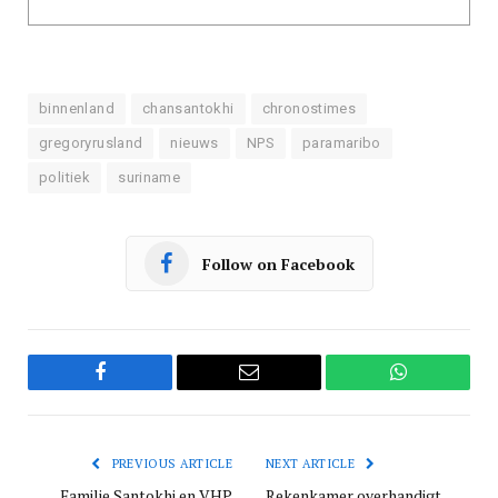
binnenland
chansantokhi
chronostimes
gregoryrusland
nieuws
NPS
paramaribo
politiek
suriname
Follow on Facebook
Facebook
Email
WhatsApp
PREVIOUS ARTICLE
NEXT ARTICLE
Familie Santokhi en VHP
Rekenkamer overhandigt