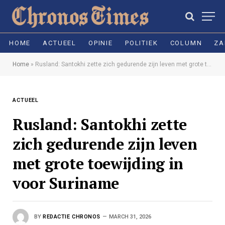
HOME
ACTUEEL
OPINIE
POLITIEK
COLUMN
ZA
Home
»
Rusland: Santokhi zette zich gedurende zijn leven met grote toewijding in voor Suriname
ACTUEEL
Rusland: Santokhi zette
zich gedurende zijn leven
met grote toewijding in
voor Suriname
BY
REDACTIE CHRONOS
MARCH 31, 2026