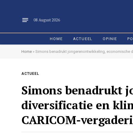
08 August 2026
HOME
ACTUEEL
OPINIE
PO
Home
»
Simons benadrukt jongerenontwikkeling, economische div
ACTUEEL
Simons benadrukt j
diversificatie en kl
CARICOM-vergader