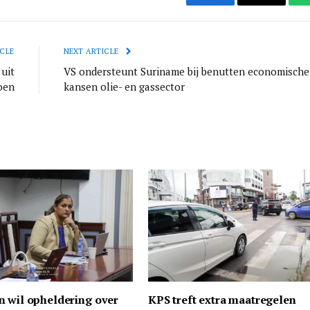
Facebook
Email
CLE
NEXT ARTICLE
uit
VS ondersteunt Suriname bij benutten economische
oen
kansen olie- en gassector
n wil opheldering over
KPS treft extra maatregelen