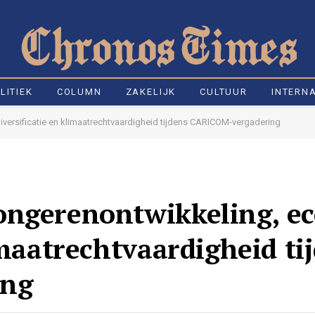
LITIEK
COLUMN
ZAKELIJK
CULTUUR
INTERN
ersificatie en klimaatrechtvaardigheid tijdens CARICOM-vergadering
ongerenontwikkeling, e
imaatrechtvaardigheid ti
ing