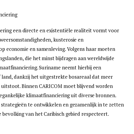
nciering
ng een directe en existentiële realiteit vormt voor
e weersomstandigheden, kusterosie en
uk op economie en samenleving. Volgens haar moeten
ingslanden, die het minst bijdragen aan wereldwijde
imaatfinanciering. Suriname neemt hierbij een
f land, dankzij het uitgestrekte bosareaal dat meer
nd uitstoot. Binnen CARICOM moet blijvend worden
oegankelijke klimaatfinanciering uit diverse bronnen.
strategieën te ontwikkelen en gezamenlijk in te zetten
 bevolking van het Caribisch gebied respecteert.