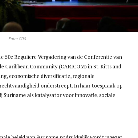
Foto: CDS
 de 50e Reguliere Vergadering van de Conferentie van
 de Caribbean Community (CARICOM) in St. Kitts and
ng, economische diversificatie, regionale
rechtvaardigheid onderstreept. In haar toespraak op
ij Suriname als katalysator voor innovatie, sociale
nale beleid van Suriname nadrukkelijk wordt ingezet